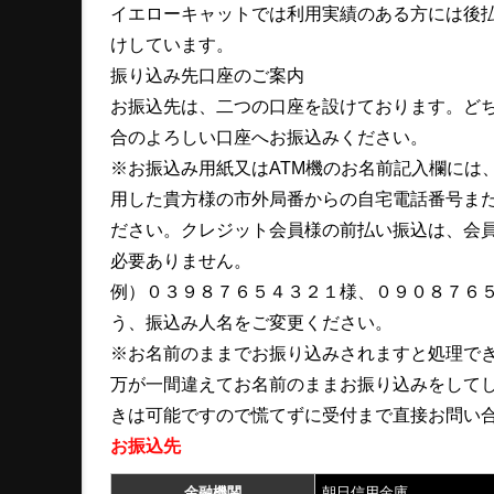
イエローキャットでは利用実績のある方には後
けしています。
振り込み先口座のご案内
お振込先は、二つの口座を設けております。ど
合のよろしい口座へお振込みください。
※お振込み用紙又はATM機のお名前記入欄には
用した貴方様の市外局番からの自宅電話番号ま
ださい。クレジット会員様の前払い振込は、会
必要ありません。
例）０３９８７６５４３２１様、０９０８７６
う、振込み人名をご変更ください。
※お名前のままでお振り込みされますと処理で
万が一間違えてお名前のままお振り込みをして
きは可能ですので慌てずに受付まで直接お問い
お振込先
金融機関
朝日信用金庫