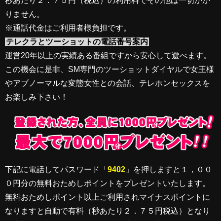
秒あたり２．７５円（税込）の利用料でその他は一切かか
りません。
※通話代金はご利用者様負担です。
テレクラとツーショットの電話番号案内
運営20年以上の実績ある番組ですから安心して遊べます。
この機会に是非、SM専門のツーショットダイヤルで女王様
やアブノーマルな変態女性との会話、テレホンセックスを
お楽しみ下さい！
下記に電話してパスワード「
9402
」を押しますと１，００
０円分の無料おためしポイントをプレゼントいたします。
無料おためしポイント以上ご利用されマイナスポイントに
なりますと自動で有料（秒あたり２．７５円税込）となり