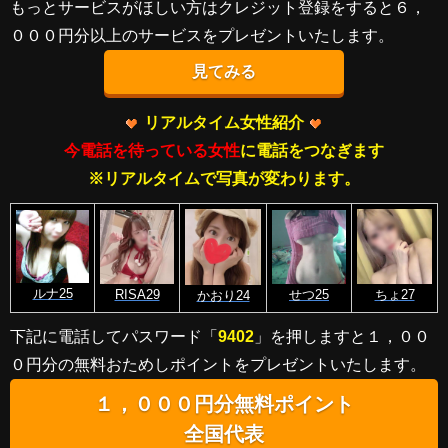
もっとサービスがほしい方はクレジット登録をすると６，
０００円分以上のサービスをプレゼントいたします。
見てみる
リアルタイム女性紹介
今電話を待っている女性
に電話をつなぎます
※リアルタイムで写真が変わります。
ルナ25
RISA29
せつ25
ちょ27
かおり24
下記に電話してパスワード「
9402
」を押しますと１，００
０円分の無料おためしポイントをプレゼントいたします。
１，０００円分無料ポイント
全国代表