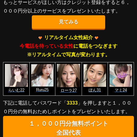
もっとサービスがほしい方はクレジット登録をすると６，
０００円分以上のサービスをプレゼントいたします。
見てみる
リアルタイム女性紹介
今電話を待っている女性
に電話をつなぎます
※リアルタイムで写真が変わります。
Ruru25
らいむ22
ぽん31
マミ24
ローラ27
下記に電話してパスワード「
3333
」を押しますと１，００
０円分の無料おためしポイントをプレゼントいたします。
１，０００円分無料ポイント
全国代表