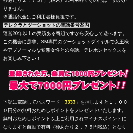
秒あたり２．７５円（税込）の利用料でその他は一切かか
りません。
※通話代金はご利用者様負担です。
テレクラとツーショットの電話番号案内
運営20年以上の実績ある番組ですから安心して遊べます。
この機会に是非、SM専門のツーショットダイヤルで女王様
やアブノーマルな変態女性との会話、テレホンセックスを
お楽しみ下さい！
下記に電話してパスワード「
3333
」を押しますと１，００
０円分の無料おためしポイントをプレゼントいたします。
無料おためしポイント以上ご利用されマイナスポイントに
なりますと自動で有料（秒あたり２．７５円税込）となり